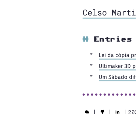
Celso Marti
Entries
Lei da cópia p
Ultimaker 3D p
Um Sábado dife
20